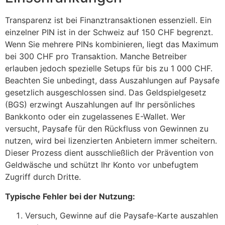
Transparenz ist bei Finanztransaktionen essenziell. Ein
einzelner PIN ist in der Schweiz auf 150 CHF begrenzt.
Wenn Sie mehrere PINs kombinieren, liegt das Maximum
bei 300 CHF pro Transaktion. Manche Betreiber
erlauben jedoch spezielle Setups für bis zu 1 000 CHF.
Beachten Sie unbedingt, dass Auszahlungen auf Paysafe
gesetzlich ausgeschlossen sind. Das Geldspielgesetz
(BGS) erzwingt Auszahlungen auf Ihr persönliches
Bankkonto oder ein zugelassenes E-Wallet. Wer
versucht, Paysafe für den Rückfluss von Gewinnen zu
nutzen, wird bei lizenzierten Anbietern immer scheitern.
Dieser Prozess dient ausschließlich der Prävention von
Geldwäsche und schützt Ihr Konto vor unbefugtem
Zugriff durch Dritte.
Typische Fehler bei der Nutzung:
Versuch, Gewinne auf die Paysafe-Karte auszahlen