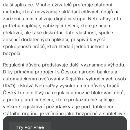
další aplikace. Mnoho uživatelů preferuje platební
metodu, která nevyžaduje ukládání citlivých údajů na
zařízení a minimalizuje digitální stopu. NeteraPay tuto
potřebu naplňuje, nabízející řešení, které je nejen
efektivní, ale také diskrétní. Tato vlastnost, spolu s
absencí dodatečných aplikací, přispívá k vyšší
spokojenosti hráčů, kteří hledají jednoduchost a
bezpečí.
Regulační důvěra představuje další významnou výhodu.
Díky přímému propojení s Českou národní bankou a
automatickému ověřování v Rejstříku vyloučených osob
(RVO) získává NeteraPay vysokou míru důvěry hráčů.
Český trh je citlivý na regulaci a možné blokování účtů,
a proto platební řešení, které prokazatelně splňuje
veškeré legislativní požadavky a je pod dohledem
státního orgánu, je vnímáno jako bezpečné a spolehlivé.
NeteraPay tímto způsobem eliminuje nejistoty a
poskytuje hráčům klidnou mysl při provádění finančních
Try For Free