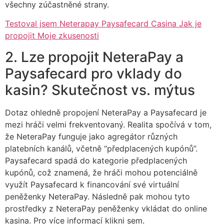
všechny zúčastněné strany.
Testoval jsem Neterapay Paysafecard Casina Jak je
propojit Moje zkusenosti
2. Lze propojit NeteraPay a
Paysafecard pro vklady do
kasin? Skutečnost vs. mýtus
Dotaz ohledně propojení NeteraPay a Paysafecard je
mezi hráči velmi frekventovaný. Realita spočívá v tom,
že NeteraPay funguje jako agregátor různých
platebních kanálů, včetně “předplacených kupónů”.
Paysafecard spadá do kategorie předplacených
kupónů, což znamená, že hráči mohou potenciálně
využít Paysafecard k financování své virtuální
peněženky NeteraPay. Následně pak mohou tyto
prostředky z NeteraPay peněženky vkládat do online
kasina. Pro více informací klikni sem.