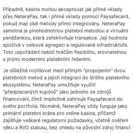
Případně, kasina mohou akceptovat jak přímé vklady
přes NeteraPay, tak i přímé vklady pomocí Paysafecard,
pokud mají obě metody přímo integrovány. NeteraPay
samotná je plnohodnotnou platební metodou a virtuální
peněženkou, která zefektivňuje transakce. Její hodnota
spočívá v celkové agregaci a regulované infrastruktuře.
Toto uspořádání nabízí hráčům flexibilitu, srovnatelnou
s jinými moderními platebními řešeními.
Je důležité rozlišovat mezi přímým “propojením” dvou
platebních metod a jejich integrací do širšího platebního
ekosystému. NeteraPay umožňuje využití
“předplacených kupónů” jako jednoho ze zdrojů
financování, čímž implicitně zahrnuje Paysafecard do
svého portfolia. Nicméně, NeteraPay vždy funguje jako
primární platební brána pro online kasina, přičemž
zajišťuje veškeré regulatorní požadavky, včetně ověření
věku a RVO statusu, bez ohledu na původní zdroj financí