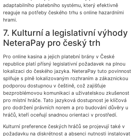
adaptabilního platebního systému, který efektivně
reaguje na potřeby českého trhu s online hazardními
hrami.
7. Kulturní a legislativní výhody
NeteraPay pro český trh
Pro online kasina a jejich platební brány v České
republice platí přísný legislativní požadavek na plnou
lokalizaci do českého jazyka. NeteraPay tuto povinnost
splňuje s plně lokalizovaným rozhraním a zákaznickou
podporou dostupnou v češtině, což zajišťuje
bezproblémovou komunikaci a uživatelskou zkušenost
pro místní hráče. Tato jazyková dostupnost je klíčová
pro dodržení právních norem a pro budování důvěry u
hráčů, kteří oceňují snadnou orientaci v prostředí.
Kulturní preference českých hráčů se projevují také v
požadavku na diskrétnost a absenci nutnosti instalovat