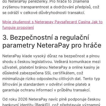
do NeteraPay peněženky. Pro hráče to znamená
zvýšenou transparentnost a dodržování předpisů, což
se odráží v celkové důvěryhodnosti transakcí.
Moje zkušenost s Neterapay Paysafecard Casina Jak to
funguje propojení
3. Bezpečnostní a regulační
parametry NeteraPay pro hráče
NeteraPay klade vysoký důraz na bezpečnost a plnou
shodu s českou legislativou. Veškerá komunikace mezi
uživateli, platební bránou NeteraPay a online kasiny je
důsledně zabezpečena SSL certifikátem, což
minimalizuje riziko odposlechu citlivých dat. Tento typ
šifrování je standardem v odvětví online plateb a
garantuje ochranu informací v průběhu transakcí.
Od roku 2026 NeteraPay navíc plně podporuje českou
bankovní identitu (BankID), což představuje významný