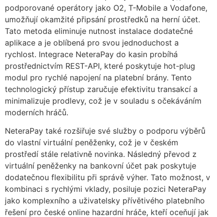
podporované operátory jako O2, T-Mobile a Vodafone,
umožňují okamžité připsání prostředků na herní účet.
Tato metoda eliminuje nutnost instalace dodatečné
aplikace a je oblíbená pro svou jednoduchost a
rychlost. Integrace NeteraPay do kasin probíhá
prostřednictvím REST-API, které poskytuje hot-plug
modul pro rychlé napojení na platební brány. Tento
technologický přístup zaručuje efektivitu transakcí a
minimalizuje prodlevy, což je v souladu s očekáváním
moderních hráčů.
NeteraPay také rozšiřuje své služby o podporu výběrů
do vlastní virtuální peněženky, což je v českém
prostředí stále relativně novinka. Následný převod z
virtuální peněženky na bankovní účet pak poskytuje
dodatečnou flexibilitu při správě výher. Tato možnost, v
kombinaci s rychlými vklady, posiluje pozici NeteraPay
jako komplexního a uživatelsky přívětivého platebního
řešení pro české online hazardní hráče, kteří oceňují jak