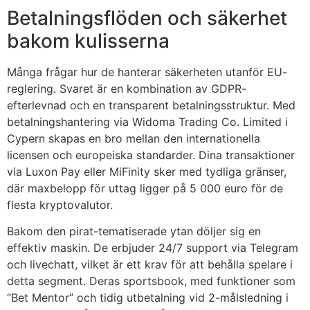
Betalningsflöden och säkerhet
bakom kulisserna
Många frågar hur de hanterar säkerheten utanför EU-
reglering. Svaret är en kombination av GDPR-
efterlevnad och en transparent betalningsstruktur. Med
betalningshantering via Widoma Trading Co. Limited i
Cypern skapas en bro mellan den internationella
licensen och europeiska standarder. Dina transaktioner
via Luxon Pay eller MiFinity sker med tydliga gränser,
där maxbelopp för uttag ligger på 5 000 euro för de
flesta kryptovalutor.
Bakom den pirat-tematiserade ytan döljer sig en
effektiv maskin. De erbjuder 24/7 support via Telegram
och livechatt, vilket är ett krav för att behålla spelare i
detta segment. Deras sportsbook, med funktioner som
“Bet Mentor” och tidig utbetalning vid 2-målsledning i