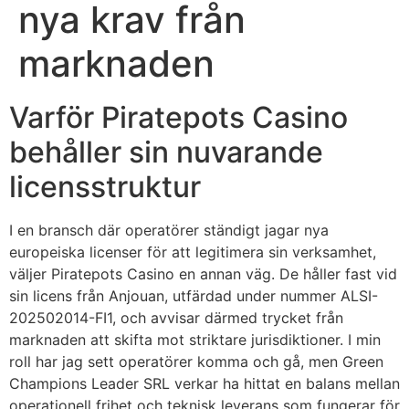
nya krav från
marknaden
Varför Piratepots Casino
behåller sin nuvarande
licensstruktur
I en bransch där operatörer ständigt jagar nya
europeiska licenser för att legitimera sin verksamhet,
väljer Piratepots Casino en annan väg. De håller fast vid
sin licens från Anjouan, utfärdad under nummer ALSI-
202502014-FI1, och avvisar därmed trycket från
marknaden att skifta mot striktare jurisdiktioner. I min
roll har jag sett operatörer komma och gå, men Green
Champions Leader SRL verkar ha hittat en balans mellan
operationell frihet och teknisk leverans som fungerar för