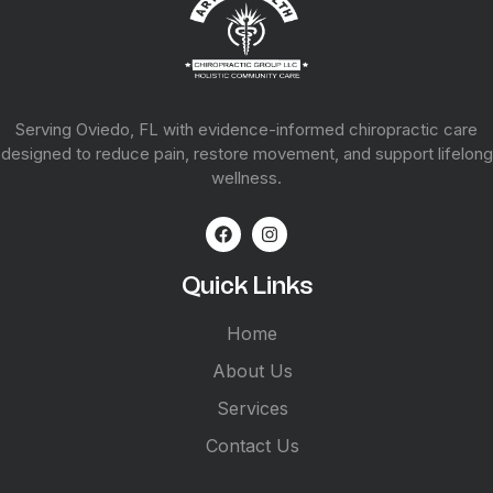
Serving Oviedo, FL with evidence-informed chiropractic care
designed to reduce pain, restore movement, and support lifelong
wellness.
Quick Links
Home
About Us
Services
Contact Us