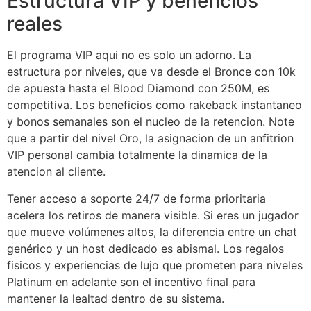
Estructura VIP y beneficios
reales
El programa VIP aqui no es solo un adorno. La
estructura por niveles, que va desde el Bronce con 10k
de apuesta hasta el Blood Diamond con 250M, es
competitiva. Los beneficios como rakeback instantaneo
y bonos semanales son el nucleo de la retencion. Note
que a partir del nivel Oro, la asignacion de un anfitrion
VIP personal cambia totalmente la dinamica de la
atencion al cliente.
Tener acceso a soporte 24/7 de forma prioritaria
acelera los retiros de manera visible. Si eres un jugador
que mueve volúmenes altos, la diferencia entre un chat
genérico y un host dedicado es abismal. Los regalos
fisicos y experiencias de lujo que prometen para niveles
Platinum en adelante son el incentivo final para
mantener la lealtad dentro de su sistema.