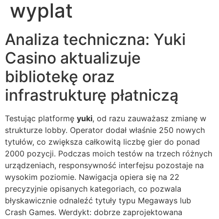
wyplat
Analiza techniczna: Yuki
Casino aktualizuje
bibliotekę oraz
infrastrukturę płatniczą
Testując platformę
yuki
, od razu zauważasz zmianę w
strukturze lobby. Operator dodał właśnie 250 nowych
tytułów, co zwiększa całkowitą liczbę gier do ponad
2000 pozycji. Podczas moich testów na trzech różnych
urządzeniach, responsywność interfejsu pozostaje na
wysokim poziomie. Nawigacja opiera się na 22
precyzyjnie opisanych kategoriach, co pozwala
błyskawicznie odnaleźć tytuły typu Megaways lub
Crash Games. Werdykt: dobrze zaprojektowana