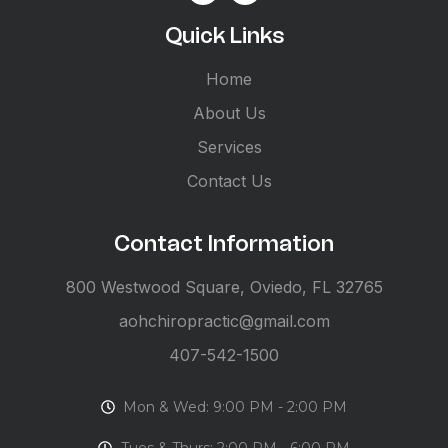
Quick Links
Home
About Us
Services
Contact Us
Contact Information
800 Westwood Square, Oviedo, FL 32765
aohchiropractic@gmail.com
407-542-1500
Mon & Wed: 9:00 PM - 2:00 PM
Tues & Thurs: 2:00 PM - 6:00 PM