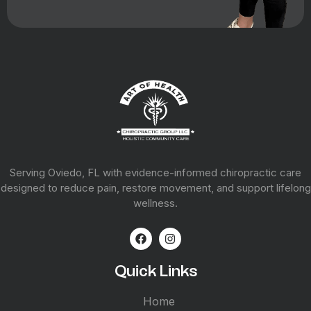
Serving Oviedo, FL with evidence-informed chiropractic care
designed to reduce pain, restore movement, and support lifelong
wellness.
Quick Links
Home