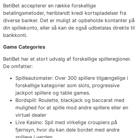
BetiBet accepterer en række forskellige
betalingsmetoder, heriblandt kredi kortspladelser fra
diverse banker. Det er muligt at opbeholde kontanter på
din spillekonto, eller så kan de også udbetalas direkte til
bankkonti.
Game Categories
BetiBet har et stort udvalg af forskellige spilleregioner.
De omfatter:
Spilleautomater: Over 300 spillere tilgængelige i
forskellige kategorier som slots, progressive
jackpot spillere og table games.
Bordspill: Roulette, blackjack og baccarat med
mulighed for at spille mod andre spillere eller en
virtuel dealer
Live Kasino: Spil med virkelige croupiers på
fjernsyn, hvor du kan dele bordet med andre
spillere i verden.