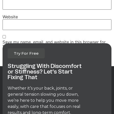
Website
Save my name, email, and website in this browser for
the next time I comment.
Try For Free
Struggling With Discomfort
or Stiffness? Let’s Start
Fixing That
Whether it’s your back, joints, or
general tension slowing you down,
we’re here to help you move more
easily, with care that focuses on real
results and long-term comfort.