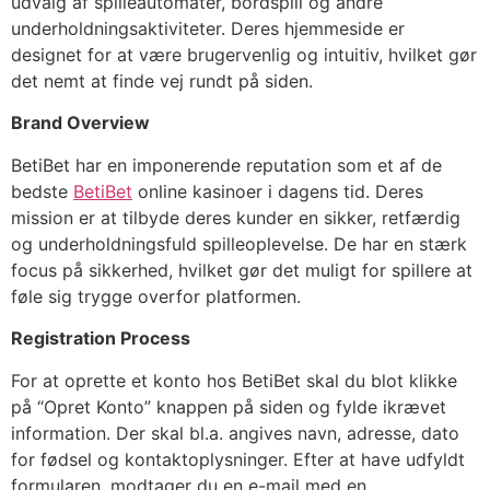
udvalg af spilleautomater, bordspill og andre
underholdningsaktiviteter. Deres hjemmeside er
designet for at være brugervenlig og intuitiv, hvilket gør
det nemt at finde vej rundt på siden.
Brand Overview
BetiBet har en imponerende reputation som et af de
bedste
BetiBet
online kasinoer i dagens tid. Deres
mission er at tilbyde deres kunder en sikker, retfærdig
og underholdningsfuld spilleoplevelse. De har en stærk
focus på sikkerhed, hvilket gør det muligt for spillere at
føle sig trygge overfor platformen.
Registration Process
For at oprette et konto hos BetiBet skal du blot klikke
på “Opret Konto” knappen på siden og fylde ikrævet
information. Der skal bl.a. angives navn, adresse, dato
for fødsel og kontaktoplysninger. Efter at have udfyldt
formularen, modtager du en e-mail med en