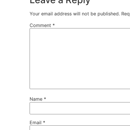
Your email address will not be published.
Req
Comment
*
Name
*
Email
*