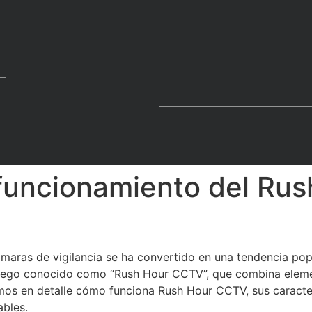
 funcionamiento del Ru
aras de vigilancia se ha convertido en una tendencia popu
juego conocido como “Rush Hour CCTV”, que combina elemen
emos en detalle cómo funciona Rush Hour CCTV, sus caracter
ables.