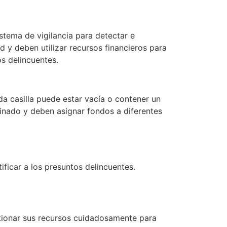
stema de vigilancia para detectar e
 y deben utilizar recursos financieros para
s delincuentes.
da casilla puede estar vacía o contener un
nado y deben asignar fondos a diferentes
ificar a los presuntos delincuentes.
tionar sus recursos cuidadosamente para