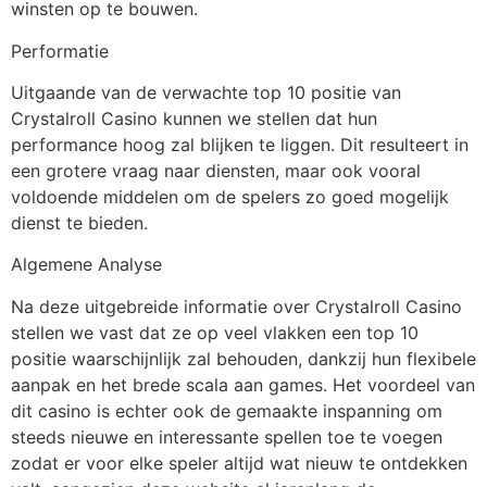
winsten op te bouwen.
Performatie
Uitgaande van de verwachte top 10 positie van
Crystalroll Casino kunnen we stellen dat hun
performance hoog zal blijken te liggen. Dit resulteert in
een grotere vraag naar diensten, maar ook vooral
voldoende middelen om de spelers zo goed mogelijk
dienst te bieden.
Algemene Analyse
Na deze uitgebreide informatie over Crystalroll Casino
stellen we vast dat ze op veel vlakken een top 10
positie waarschijnlijk zal behouden, dankzij hun flexibele
aanpak en het brede scala aan games. Het voordeel van
dit casino is echter ook de gemaakte inspanning om
steeds nieuwe en interessante spellen toe te voegen
zodat er voor elke speler altijd wat nieuw te ontdekken