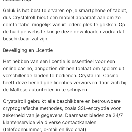
Geluk is het best te ervaren op je smartphone of tablet,
dus Crystalroll biedt een mobiel apparaat aan om zo
comfortabel mogelijk vanuit iedere plek te gokken. Op
de huidige website kun je deze downloaden zodra dat
beschikbaar zal zijn.
Beveiliging en Licentie
Het hebben van een licentie is essentieel voor een
online casino, aangezien dit hen toelaat om spelers uit
verschillende landen te bedienen. Crystalroll Casino
heeft deze benodigde licenties verworven door zich bij
de Maltese autoriteiten in te schrijven.
Crystalroll gebruikt alle beschikbare en betrouwbare
cryptografische methodes, zoals SSL-encryptie voor
zekerheid van je gegevens. Daarnaast bieden ze 24/7
klantenservice via diverse contactkanalen
(telefoonnummer, e-mail en live chat).