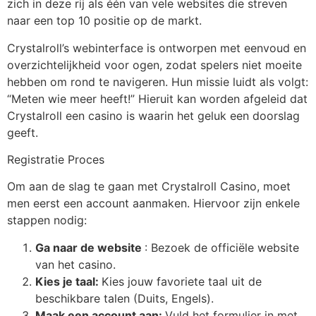
zich in deze rij als één van vele websites die streven
naar een top 10 positie op de markt.
Crystalroll’s webinterface is ontworpen met eenvoud en
overzichtelijkheid voor ogen, zodat spelers niet moeite
hebben om rond te navigeren. Hun missie luidt als volgt:
“Meten wie meer heeft!” Hieruit kan worden afgeleid dat
Crystalroll een casino is waarin het geluk een doorslag
geeft.
Registratie Proces
Om aan de slag te gaan met Crystalroll Casino, moet
men eerst een account aanmaken. Hiervoor zijn enkele
stappen nodig:
Ga naar de website
: Bezoek de officiële website
van het casino.
Kies je taal:
Kies jouw favoriete taal uit de
beschikbare talen (Duits, Engels).
Maak een account aan:
Vuld het formulier in met