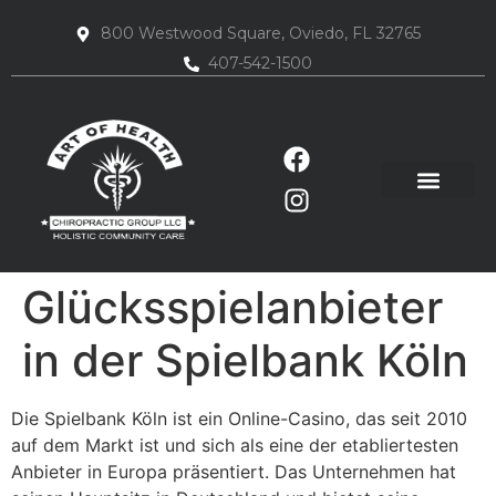
800 Westwood Square, Oviedo, FL 32765
407-542-1500
Glücksspielanbieter
in der Spielbank Köln
Die Spielbank Köln ist ein Online-Casino, das seit 2010
auf dem Markt ist und sich als eine der etabliertesten
Anbieter in Europa präsentiert. Das Unternehmen hat