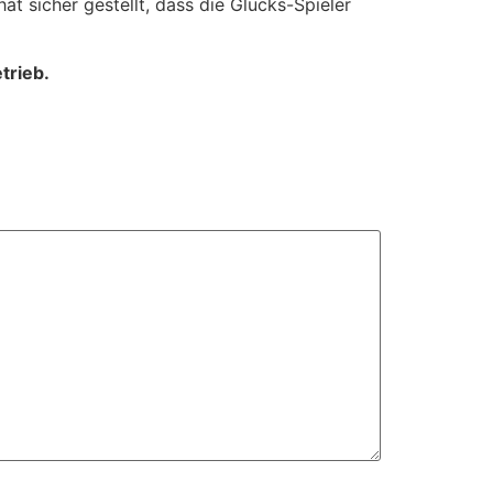
t sicher gestellt, dass die Glücks-Spieler
trieb.