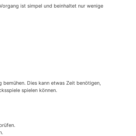
Vorgang ist simpel und beinhaltet nur wenige
g bemühen. Dies kann etwas Zeit benötigen,
cksspiele spielen können.
prüfen.
n.