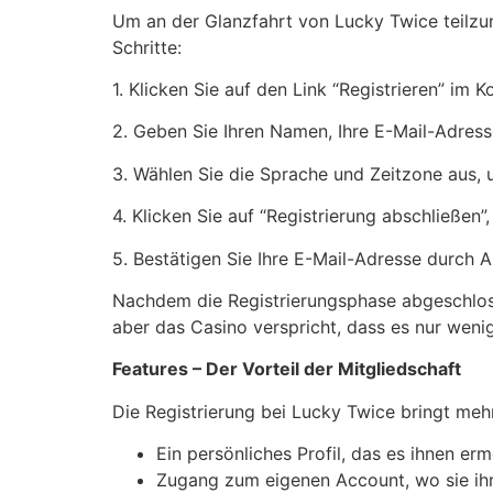
Um an der Glanzfahrt von Lucky Twice teilzun
Schritte:
1. Klicken Sie auf den Link “Registrieren” im 
2. Geben Sie Ihren Namen, Ihre E-Mail-Adress
3. Wählen Sie die Sprache und Zeitzone aus,
4. Klicken Sie auf “Registrierung abschließen”
5. Bestätigen Sie Ihre E-Mail-Adresse durch 
Nachdem die Registrierungsphase abgeschloss
aber das Casino verspricht, dass es nur wenig
Features – Der Vorteil der Mitgliedschaft
Die Registrierung bei Lucky Twice bringt mehre
Ein persönliches Profil, das es ihnen erm
Zugang zum eigenen Account, wo sie ihr