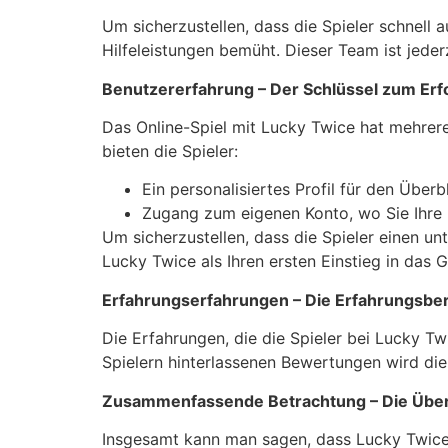
Um sicherzustellen, dass die Spieler schnell 
Hilfeleistungen bemüht. Dieser Team ist jeder
Benutzererfahrung – Der Schlüssel zum Erf
Das Online-Spiel mit Lucky Twice hat mehrer
bieten die Spieler:
Ein personalisiertes Profil für den Überb
Zugang zum eigenen Konto, wo Sie Ihre 
Um sicherzustellen, dass die Spieler einen u
Lucky Twice als Ihren ersten Einstieg in das G
Erfahrungserfahrungen – Die Erfahrungsberi
Die Erfahrungen, die die Spieler bei Lucky T
Spielern hinterlassenen Bewertungen wird die
Zusammenfassende Betrachtung – Die Üb
Insgesamt kann man sagen, dass Lucky Twice 