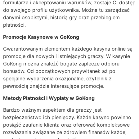
formularza i akceptowaniu warunków, zostaje Ci dostęp
do swojego profilu użytkownika. Można tu zarządzać
danymi osobistymi, historią gry oraz przebiegiem
płatności.
Promocje Kasynowe w GoKong
Gwarantowanym elementem każdego kasyna online są
promocje dla nowych i istniejących graczy. W kasynie
GoKong można znaleźć bogate zaplecze odbioru
bonusów. Od początkowych przywitanek aż po
specjalne wydarzenia okazjonalne, czytelnik z
pewnością znajdzie interesujące promocje.
Metody Płatności i Wypłaty w GoKong
Bardzo ważnym aspektem dla graczy jest
bezpieczeństwo ich pieniędzy. Każde kasyno powinno
posiąść zaufanie klienta oraz oferować kompleksowe
rozwiązania związane ze zdrowiem finansów każdej