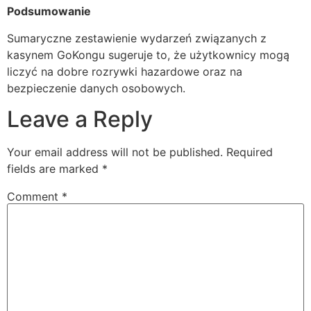
Podsumowanie
Sumaryczne zestawienie wydarzeń związanych z
kasynem GoKongu sugeruje to, że użytkownicy mogą
liczyć na dobre rozrywki hazardowe oraz na
bezpieczenie danych osobowych.
Leave a Reply
Your email address will not be published.
Required
fields are marked
*
Comment
*