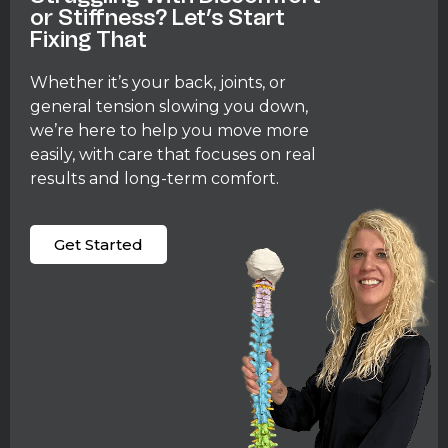
or Stiffness? Let’s Start
Fixing That
Whether it’s your back, joints, or
general tension slowing you down,
we’re here to help you move more
easily, with care that focuses on real
results and long-term comfort.
Get Started