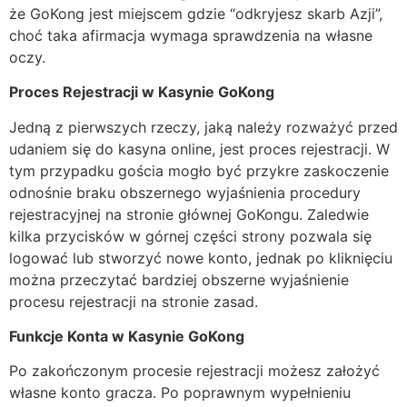
że GoKong jest miejscem gdzie “odkryjesz skarb Azji”,
choć taka afirmacja wymaga sprawdzenia na własne
oczy.
Proces Rejestracji w Kasynie GoKong
Jedną z pierwszych rzeczy, jaką należy rozważyć przed
udaniem się do kasyna online, jest proces rejestracji. W
tym przypadku gościa mogło być przykre zaskoczenie
odnośnie braku obszernego wyjaśnienia procedury
rejestracyjnej na stronie głównej GoKongu. Zaledwie
kilka przycisków w górnej części strony pozwala się
logować lub stworzyć nowe konto, jednak po kliknięciu
można przeczytać bardziej obszerne wyjaśnienie
procesu rejestracji na stronie zasad.
Funkcje Konta w Kasynie GoKong
Po zakończonym procesie rejestracji możesz założyć
własne konto gracza. Po poprawnym wypełnieniu