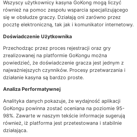
Wszyscy użytkownicy kasyna GoKong mogą liczyć
również na pomoc zespołu wsparcia specjalizującego
się w obsłudze graczy. Działają oni zarówno przez
pocztę elektroniczną, tak jak i komunikator internetowy.
Doświadczenie Użytkownika
Przechodząc przez proces rejestracji oraz gry
zrealizowanej na platformie GoKongu można
powiedzieć, że doświadczenie gracza jest jednym z
najważniejszych czynników. Procesy przetwarzania i
działanie kasyna są bardzo proste.
Analiza Performatywnej
Analityka danych pokazuje, że wydajność aplikacji
GoKongu powinna zostać oceniana na poziomie 95-
98%. Zawarte w naszym tekście informacje sugerują
również, iż platforma jest przetestowana i stabilnie
działająca.