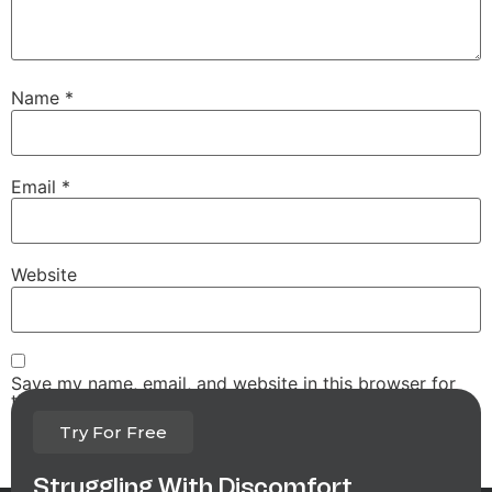
Name
*
Email
*
Website
Save my name, email, and website in this browser for
the next time I comment.
Try For Free
Struggling With Discomfort