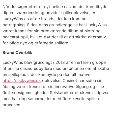
Når du søger efter et nyt online casino, der kan tilbyde
dig en spændende og udvidet spilleoplevelse, er
LuckyWins en af de brands, der kan komme i
betragtning. Siden dens grundlæggelse har LuckyWins
været kendt for sin bredværende tilbud af slots-og
baccarat-spil, hvilket gør det til et attraktivt alternativ
for både nye og erfarnede spillere.
Brand Overblik
LuckyWins blev grundlagt i 2018 af en erfaren gruppe
af online casino udbydere med ambitionen om at skabe
en spilleplads, der kan byde på den ultimative
https://luckywins.dk
oplevelse. Casinot har siden sin
åbning været kendt for sin innovative tilgang og sine
flotte designmuligheder. Selskabet er et ukendt udgiver,
men har dog samarbejdet med flere kendte spillere i
branchen.