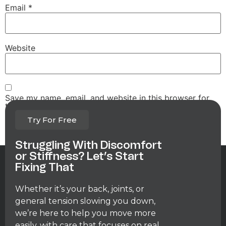
Email
*
Website
Save my name, email, and website in this browser for
the next time I comment.
Try For Free
Struggling With Discomfort
or Stiffness? Let’s Start
Fixing That
Whether it’s your back, joints, or
general tension slowing you down,
we’re here to help you move more
easily, with care that focuses on real