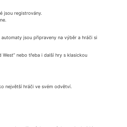
ré jsou registrovány.
ne.
automaty jsou připraveny na výběr a hráči si
ld West” nebo třeba i další hry s klasickou
o největší hráči ve svém odvětví.