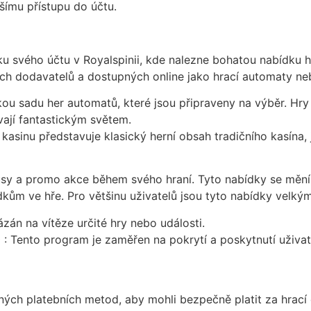
šímu přístupu do účtu.
nku svého účtu v Royalspinii, kde nalezne bohatou nabídku h
 dodavatelů a dostupných online jako hrací automaty neb
lkou sadu her automatů, které jsou připraveny na výběr. Hry 
vají fantastickým světem.
 kasinu představuje klasický herní obsah tradičního kasína,
sy a promo akce během svého hraní. Tyto nabídky se mění v
edkům ve hře. Pro většinu uživatelů jsou tyto nabídky velkým
ázán na vítěze určité hry nebo události.
)
: Tento program je zaměřen na pokrytí a poskytnutí uži
zných platebních metod, aby mohli bezpečně platit za hrací 