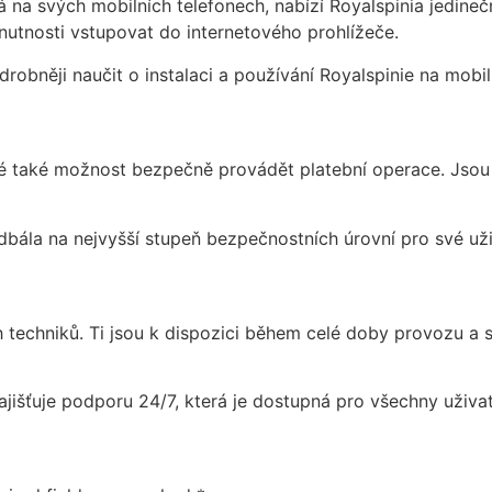
slá na svých mobilních telefonech, nabízí Royalspinia jedin
nutnosti vstupovat do internetového prohlížeče.
robněji naučit o instalaci a používání Royalspinie na mobilní
é také možnost bezpečně provádět platební operace. Jsou
 dbála na nejvyšší stupeň bezpečnostních úrovní pro své uži
echniků. Ti jsou k dispozici během celé doby provozu a 
zajišťuje podporu 24/7, která je dostupná pro všechny uživa