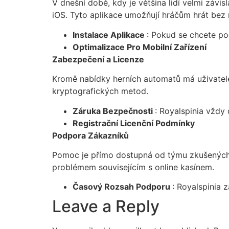
V dnešní době, kdy je většina lidí velmi závi
iOS. Tyto aplikace umožňují hráčům hrát bez 
Instalace Aplikace
: Pokud se chcete pod
Optimalizace Pro Mobilní Zařízení
Zabezpečení a Licenze
Kromě nabídky herních automatů má uživatel
kryptografických metod.
Záruka Bezpečnosti
: Royalspinia vždy
Registrační Licenční Podmínky
Podpora Zákazníků
Pomoc je přímo dostupná od týmu zkušených t
problémem souvisejícím s online kasínem.
Časový Rozsah Podporu
: Royalspinia 
Leave a Reply