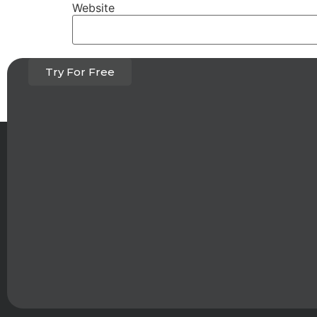
Website
Save my name, email, and website in this b
Try For Free