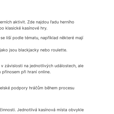
erních aktivit. Zde najdou řadu herního
o klasické kasínové hry.
se liší podle tématu, například některé mají
 jako jsou blackjacky nebo roulette.
 závislosti na jednotlivých událostech, ale
 přínosem při hraní online.
vatelské podpory hráčům během procesu
činnosti. Jednotlivá kasínová místa obvykle