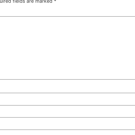
uired fields are marked
*