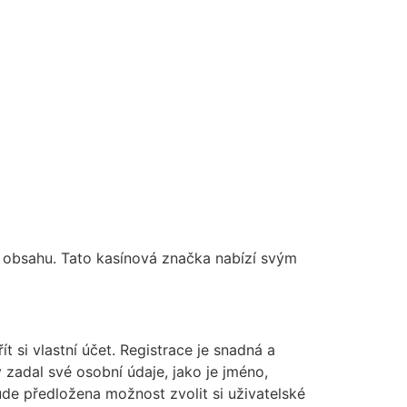
o obsahu. Tato kasínová značka nabízí svým
t si vlastní účet. Registrace je snadná a
y zadal své osobní údaje, jako je jméno,
de předložena možnost zvolit si uživatelské