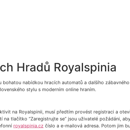
ch Hradů Royalspinia
svou bohatou nabídkou hracích automatů a dalšího zábavnéh
slovenského stylu s moderním online hraním.
ivit na Royalspinii, musí předtím provést registraci a otevří
í na tlačítko “Zaregistrujte se” jsou uživatelé požádáni, ab
lefonní
royalspinia.cz
číslo a e-mailová adresa. Potom jim bu