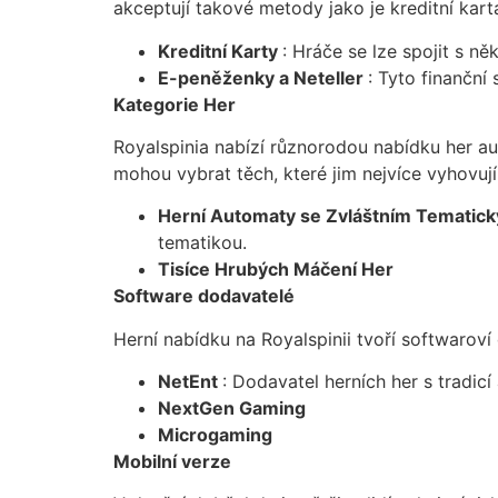
akceptují takové metody jako je kreditní kar
Kreditní Karty
: Hráče se lze spojit s ně
E-peněženky a Neteller
: Tyto finanční
Kategorie Her
Royalspinia nabízí různorodou nabídku her a
mohou vybrat těch, které jim nejvíce vyhovují
Herní Automaty se Zvláštním Temati
tematikou.
Tisíce Hrubých Máčení Her
Software dodavatelé
Herní nabídku na Royalspinii tvoří softwarov
NetEnt
: Dodavatel herních her s tradic
NextGen Gaming
Microgaming
Mobilní verze