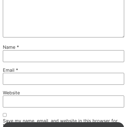
Name
*
Email
*
Website
Save my name, email, and website in this browser for
the next time I comment.