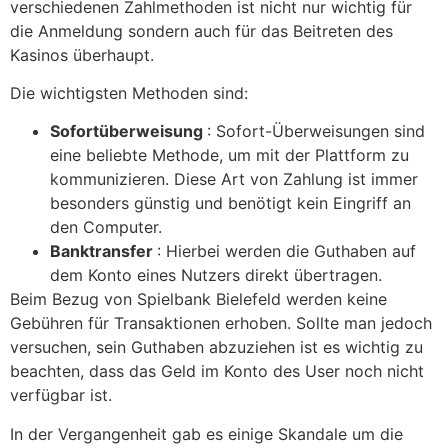
verschiedenen Zahlmethoden ist nicht nur wichtig für
die Anmeldung sondern auch für das Beitreten des
Kasinos überhaupt.
Die wichtigsten Methoden sind:
Sofortüberweisung
: Sofort-Überweisungen sind
eine beliebte Methode, um mit der Plattform zu
kommunizieren. Diese Art von Zahlung ist immer
besonders günstig und benötigt kein Eingriff an
den Computer.
Banktransfer
: Hierbei werden die Guthaben auf
dem Konto eines Nutzers direkt übertragen.
Beim Bezug von Spielbank Bielefeld werden keine
Gebühren für Transaktionen erhoben. Sollte man jedoch
versuchen, sein Guthaben abzuziehen ist es wichtig zu
beachten, dass das Geld im Konto des User noch nicht
verfügbar ist.
In der Vergangenheit gab es einige Skandale um die