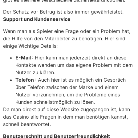
gibt es mehrere verschiedene Sicherheitsfunktionen.
Der Schutz vor Betrug ist also immer gewährleistet.
Support und Kundenservice
Wenn man als Spieler eine Frage oder ein Problem hat,
die Hilfe von den Mitarbeiter zu benötigen. Hier sind
einige Wichtige Details:
E-Mail
: Hier kann man jederzeit direkt an diese
Kontakte wenden um das eigene Problem mit dem
Nutzer zu klären.
Telefon
: Auch hier ist es möglich ein Gespräch
über Telefon zwischen der Marke und einem
Nutzer vorzunehmen, um die Probleme eines
Kunden schnellstmöglich zu lösen.
Da man direkt auf diese Website zugegangen ist, kann
das Casino alle Fragen in dem man benötigen kannst,
schnell beantwortet.
Benutzerschnitt und Benutzerfreundlichkeit