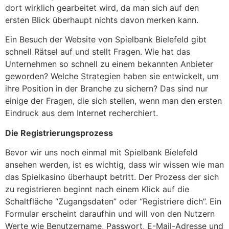
dort wirklich gearbeitet wird, da man sich auf den
ersten Blick überhaupt nichts davon merken kann.
Ein Besuch der Website von Spielbank Bielefeld gibt
schnell Rätsel auf und stellt Fragen. Wie hat das
Unternehmen so schnell zu einem bekannten Anbieter
geworden? Welche Strategien haben sie entwickelt, um
ihre Position in der Branche zu sichern? Das sind nur
einige der Fragen, die sich stellen, wenn man den ersten
Eindruck aus dem Internet recherchiert.
Die Registrierungsprozess
Bevor wir uns noch einmal mit Spielbank Bielefeld
ansehen werden, ist es wichtig, dass wir wissen wie man
das Spielkasino überhaupt betritt. Der Prozess der sich
zu registrieren beginnt nach einem Klick auf die
Schaltfläche “Zugangsdaten” oder “Registriere dich”. Ein
Formular erscheint daraufhin und will von den Nutzern
Werte wie Benutzername, Passwort, E-Mail-Adresse und