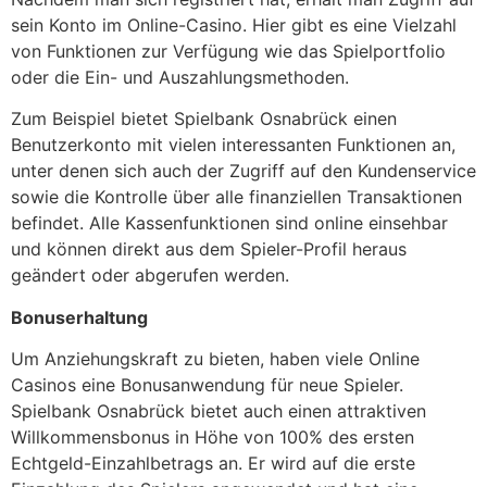
sein Konto im Online-Casino. Hier gibt es eine Vielzahl
von Funktionen zur Verfügung wie das Spielportfolio
oder die Ein- und Auszahlungsmethoden.
Zum Beispiel bietet Spielbank Osnabrück einen
Benutzerkonto mit vielen interessanten Funktionen an,
unter denen sich auch der Zugriff auf den Kundenservice
sowie die Kontrolle über alle finanziellen Transaktionen
befindet. Alle Kassenfunktionen sind online einsehbar
und können direkt aus dem Spieler-Profil heraus
geändert oder abgerufen werden.
Bonuserhaltung
Um Anziehungskraft zu bieten, haben viele Online
Casinos eine Bonusanwendung für neue Spieler.
Spielbank Osnabrück bietet auch einen attraktiven
Willkommensbonus in Höhe von 100% des ersten
Echtgeld-Einzahlbetrags an. Er wird auf die erste