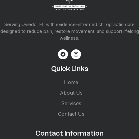
Serving Oviedo, FL with evidence-informed chiropractic care
designed to reduce pain, restore movement, and support lifelong
wellness.
Quick Links
Home
About Us
Services
Contact Us
Contact Information