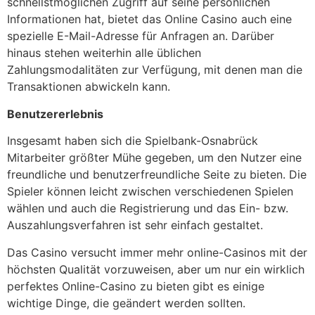
schnellstmöglichen Zugriff auf seine persönlichen
Informationen hat, bietet das Online Casino auch eine
spezielle E-Mail-Adresse für Anfragen an. Darüber
hinaus stehen weiterhin alle üblichen
Zahlungsmodalitäten zur Verfügung, mit denen man die
Transaktionen abwickeln kann.
Benutzererlebnis
Insgesamt haben sich die Spielbank-Osnabrück
Mitarbeiter größter Mühe gegeben, um den Nutzer eine
freundliche und benutzerfreundliche Seite zu bieten. Die
Spieler können leicht zwischen verschiedenen Spielen
wählen und auch die Registrierung und das Ein- bzw.
Auszahlungsverfahren ist sehr einfach gestaltet.
Das Casino versucht immer mehr online-Casinos mit der
höchsten Qualität vorzuweisen, aber um nur ein wirklich
perfektes Online-Casino zu bieten gibt es einige
wichtige Dinge, die geändert werden sollten.