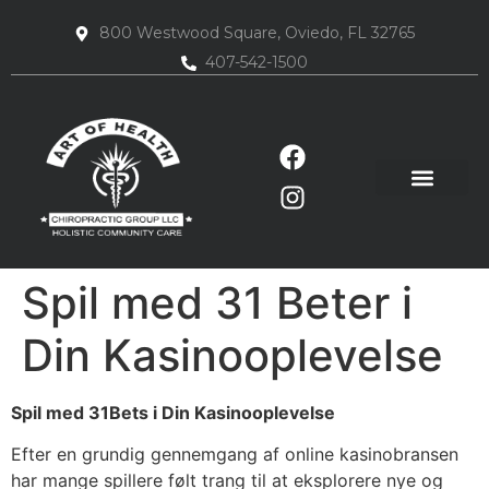
800 Westwood Square, Oviedo, FL 32765
407-542-1500
Spil med 31 Beter i
Din Kasinooplevelse
Spil med 31Bets i Din Kasinooplevelse
Efter en grundig gennemgang af online kasinobransen
har mange spillere følt trang til at eksplorere nye og