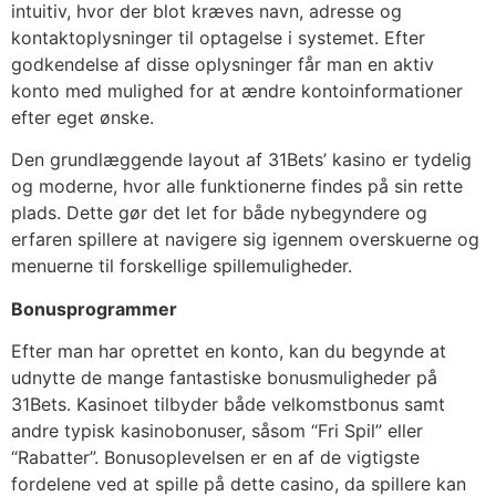
intuitiv, hvor der blot kræves navn, adresse og
kontaktoplysninger til optagelse i systemet. Efter
godkendelse af disse oplysninger får man en aktiv
konto med mulighed for at ændre kontoinformationer
efter eget ønske.
Den grundlæggende layout af 31Bets’ kasino er tydelig
og moderne, hvor alle funktionerne findes på sin rette
plads. Dette gør det let for både nybegyndere og
erfaren spillere at navigere sig igennem overskuerne og
menuerne til forskellige spillemuligheder.
Bonusprogrammer
Efter man har oprettet en konto, kan du begynde at
udnytte de mange fantastiske bonusmuligheder på
31Bets. Kasinoet tilbyder både velkomstbonus samt
andre typisk kasinobonuser, såsom “Fri Spil” eller
“Rabatter”. Bonusoplevelsen er en af de vigtigste
fordelene ved at spille på dette casino, da spillere kan