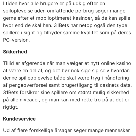
I tiden hvor alle brugere er på udkig efter en
spiloplevelse uden omfattende pc-brug søger mange
gerne efter et mobiloptimeret kasinoer, så de kan spille
hvor end de skal hen. 31Bets har netop også den type
spillere i sight og tilbyder samme kvalitet som på deres
PC-version.
Sikkerhed
Tillid er afgørende når man vælger et nytt online kasino
at være en del af, og det bør nok sige sig selv hvordan
denne spilleoplevelse både skal være tryg i håndtering
af pengeoverførsel samt brugertilgang til casinets data.
31Bets forsikrer sine spillere om størst mulig sikkerhed
på alle niveauer, og man kan med rette tro på at det er
rigtigt.
Kundeservice
Ud af flere forskellige årsager søger mange mennesker