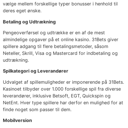
vælge mellem forskellige typer bonusser i henhold til
deres eget ønske.
Betaling og Udtrækning
Pengeoverførsel og udtrække er en af de mest
almindelige opgaver på et online kasino. 31Bets giver
spillere adgang til flere betalingsmetoder, såsom
Neteller, Skrill, Visa og Mastercard for indbetaling og
udtrækning.
Spilkategori og Leverandører
Udvalget af spillemuligheder er imponerende på 31Bets.
Kasinoet tilbyder over 1.000 forskellige spil fra diverse
leverandører, inklusive Betsoft, EGT, Quickspin og
NetEnt. Hver type spillere har derfor en mulighed for at
finde noget som passer til dem.
Mobilversion