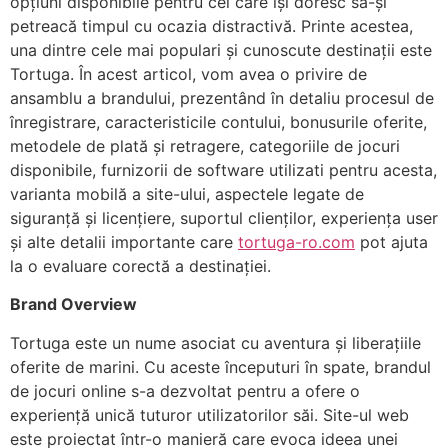
opțiuni disponibile pentru cei care își doresc să-și
petreacă timpul cu ocazia distractivă. Printe acestea,
una dintre cele mai populari și cunoscute destinații este
Tortuga. În acest articol, vom avea o privire de
ansamblu a brandului, prezentând în detaliu procesul de
înregistrare, caracteristicile contului, bonusurile oferite,
metodele de plată și retragere, categoriile de jocuri
disponibile, furnizorii de software utilizati pentru acesta,
varianta mobilă a site-ului, aspectele legate de
siguranță și licențiere, suportul clienților, experiența user
și alte detalii importante care
tortuga-ro.com
pot ajuta
la o evaluare corectă a destinației.
Brand Overview
Tortuga este un nume asociat cu aventura și liberațiile
oferite de marini. Cu aceste începuturi în spate, brandul
de jocuri online s-a dezvoltat pentru a ofere o
experiență unică tuturor utilizatorilor săi. Site-ul web
este proiectat într-o manieră care evoca ideea unei