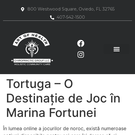
800 Westwood Square, Oviedo, FL 32765
407-542-1500
Tortuga – O
Destinație de Joc în
Marina Fortunei
În lumea online a jocurilor de noroc, există numeroase