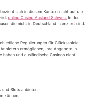
bezieht sich in diesem Kontext nicht auf die
wird.
online Casino Ausland Schweiz
In der
er, die nicht in Deutschland lizenziert sind.
hiedliche Regulierungen für Glücksspiele
-Anbietern ermöglichen, ihre Angebote in
le haben und ausländische Casinos nicht
ck und Slots anbieten.
en können.