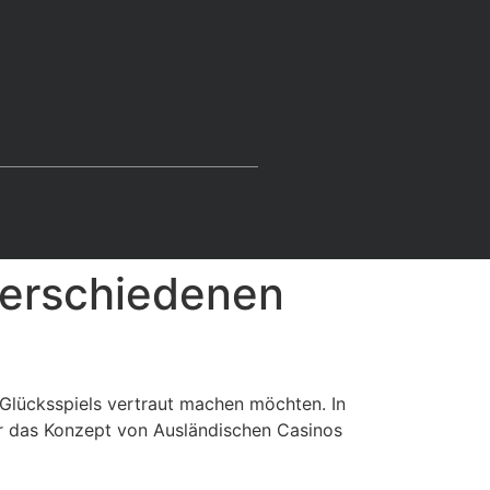
verschiedenen
 Glücksspiels vertraut machen möchten. In
er das Konzept von Ausländischen Casinos