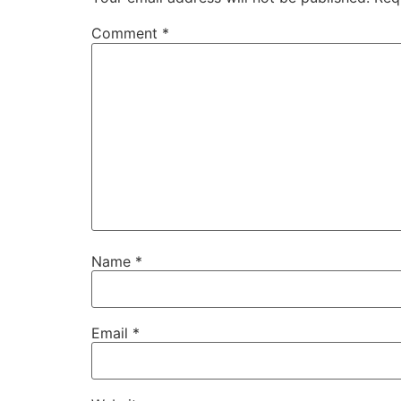
Comment
*
Name
*
Email
*