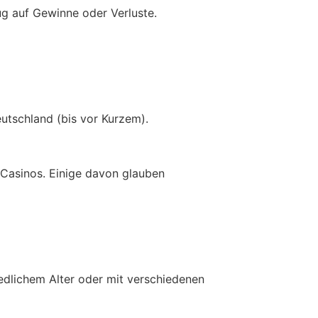
g auf Gewinne oder Verluste.
eutschland (bis vor Kurzem).
 Casinos. Einige davon glauben
iedlichem Alter oder mit verschiedenen