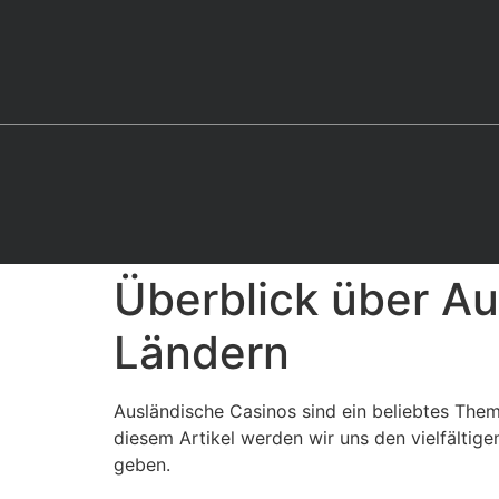
Überblick über Au
Ländern
Ausländische Casinos sind ein beliebtes Them
diesem Artikel werden wir uns den vielfälti
geben.