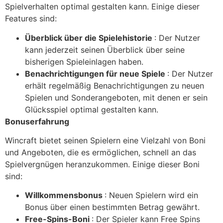
Spielverhalten optimal gestalten kann. Einige dieser
Features sind:
Überblick über die Spielehistorie
: Der Nutzer
kann jederzeit seinen Überblick über seine
bisherigen Spieleinlagen haben.
Benachrichtigungen für neue Spiele
: Der Nutzer
erhält regelmäßig Benachrichtigungen zu neuen
Spielen und Sonderangeboten, mit denen er sein
Glücksspiel optimal gestalten kann.
Bonuserfahrung
Wincraft bietet seinen Spielern eine Vielzahl von Boni
und Angeboten, die es ermöglichen, schnell an das
Spielvergnügen heranzukommen. Einige dieser Boni
sind:
Willkommensbonus
: Neuen Spielern wird ein
Bonus über einen bestimmten Betrag gewährt.
Free-Spins-Boni
: Der Spieler kann Free Spins