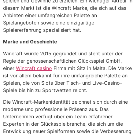
spielen und Gewinne zu erzielen. Ein wichtiger Akteur in
diesem Markt ist die Wincraft Marke, die sich auf das
Anbieten einer umfangreichen Palette an
Spielangeboten sowie eine einzigartige
Spielererfahrung spezialisiert hat.
Marke und Geschichte
Wincraft wurde 2015 gegründet und steht unter der
Regie der genossenschaftlichen Glücksspiel GmbH,
einer
Wincraft casino
Firma mit Sitz in Malta. Die Marke
ist vor allem bekannt für ihre umfangreiche Palette an
Spielen, die von Slots über Tisch- und Live-Casino-
Spiele bis hin zu Sportwetten reicht.
Die Wincraft-Markenidentität zeichnet sich durch eine
moderne und professionelle Präsenz aus. Das
Unternehmen verfügt über ein Team erfahrener
Experten in der Glücksspielbranche, die sich um die
Entwicklung neuer Spielformen sowie die Verbesserung