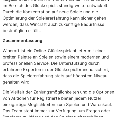
im Bereich des Glücksspiels ständig weiterentwickelt.
Durch die Konzentration auf neue Spiele und die
Optimierung der Spielererfahrung kann sicher gehen
werden, dass Wincraft auch zukünftige Bedürfnisse
bestmöglich erfüllt.
Zusammenfassung
Wincraft ist ein Online-Glücksspielanbieter mit einer
breiten Palette an Spielen sowie einem modernen und
professionellen Service. Die Unterstützung durch
erfahrene Experten in der Glücksspielbranche sichert,
dass die Spielererfahrung stets auf höchstem Niveau
gehalten wird.
Die Vielfalt der Zahlungsmöglichkeiten und die Optionen
von Aktionen für Registrierte bieten jedem Nutzer
einzigartige Möglichkeiten zum Spielen und Warenkauf.
Das Team steht immer zur Verfügung, um Fragen oder