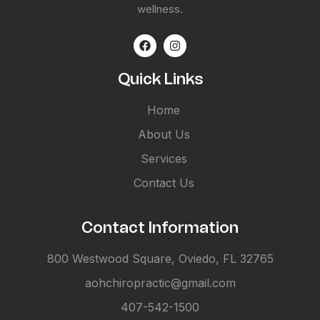
wellness.
Quick Links
Home
About Us
Services
Contact Us
Contact Information
800 Westwood Square, Oviedo, FL 32765
aohchiropractic@gmail.com
407-542-1500