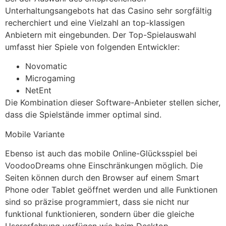
Unterhaltungsangebots hat das Casino sehr sorgfältig
recherchiert und eine Vielzahl an top-klassigen
Anbietern mit eingebunden. Der Top-Spielauswahl
umfasst hier Spiele von folgenden Entwickler:
Novomatic
Microgaming
NetEnt
Die Kombination dieser Software-Anbieter stellen sicher,
dass die Spielstände immer optimal sind.
Mobile Variante
Ebenso ist auch das mobile Online-Glücksspiel bei
VoodooDreams ohne Einschränkungen möglich. Die
Seiten können durch den Browser auf einem Smart
Phone oder Tablet geöffnet werden und alle Funktionen
sind so präzise programmiert, dass sie nicht nur
funktional funktionieren, sondern über die gleiche