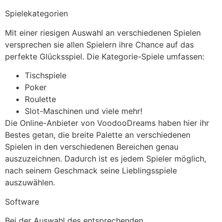
Spielekategorien
Mit einer riesigen Auswahl an verschiedenen Spielen
versprechen sie allen Spielern ihre Chance auf das
perfekte Glücksspiel. Die Kategorie-Spiele umfassen:
Tischspiele
Poker
Roulette
Slot-Maschinen und viele mehr!
Die Online-Anbieter von VoodooDreams haben hier ihr
Bestes getan, die breite Palette an verschiedenen
Spielen in den verschiedenen Bereichen genau
auszuzeichnen. Dadurch ist es jedem Spieler möglich,
nach seinem Geschmack seine Lieblingsspiele
auszuwählen.
Software
Bei der Auswahl des entsprechenden