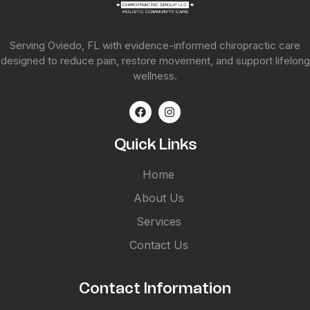
Serving Oviedo, FL with evidence-informed chiropractic care
designed to reduce pain, restore movement, and support lifelong
wellness.
Quick Links
Home
About Us
Services
Contact Us
Contact Information