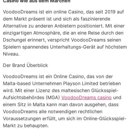
Casino wie aus dem Märchen
VoodooDreams ist ein online Casino, das seit 2019 auf
dem Markt präsent ist und sich als faszinierende
Alternative zu anderen Anbietern positioniert. Mit einer
einzigartigen Atmosphäre, die an eine Reise durch den
Dschungel erinnert, verspricht VoodooDreams seinen
Spielern spannendes Unterhaltungs-Gerät auf höchstem
Niveau.
Der Brand Überblick
VoodooDreams ist ein Online Casino, das von der
Malta-based Unternehmen Playson Limited betrieben
wird. Mit einer Lizenz des maltesischen Glücksspiel-
Aufsichtsbehördes (MGA)
VoodooDreams casino
und
einem Sitz in Malta kann man davon ausgehen, dass
VoodooDreams alle notwendigen rechtlichen
Voraussetzungen erfüllt, um sich im Online-Glücksspiel-
Markt zu behaupten.