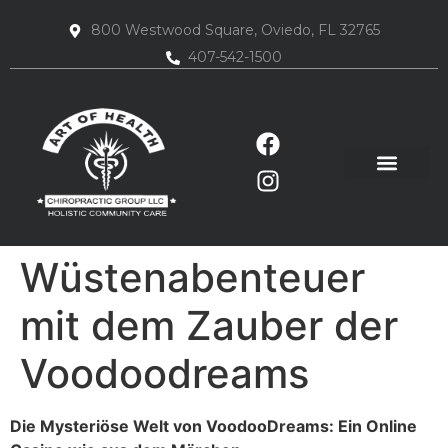
800 Westwood Square, Oviedo, FL 32765
407-542-1500
Wüstenabenteuer
mit dem Zauber der
Voodoodreams
Die Mysteriöse Welt von VoodooDreams: Ein Online