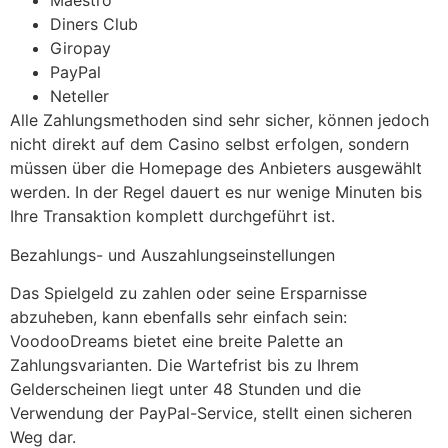
Maestro
Diners Club
Giropay
PayPal
Neteller
Alle Zahlungsmethoden sind sehr sicher, können jedoch
nicht direkt auf dem Casino selbst erfolgen, sondern
müssen über die Homepage des Anbieters ausgewählt
werden. In der Regel dauert es nur wenige Minuten bis
Ihre Transaktion komplett durchgeführt ist.
Bezahlungs- und Auszahlungseinstellungen
Das Spielgeld zu zahlen oder seine Ersparnisse
abzuheben, kann ebenfalls sehr einfach sein:
VoodooDreams bietet eine breite Palette an
Zahlungsvarianten. Die Wartefrist bis zu Ihrem
Gelderscheinen liegt unter 48 Stunden und die
Verwendung der PayPal-Service, stellt einen sicheren
Weg dar.