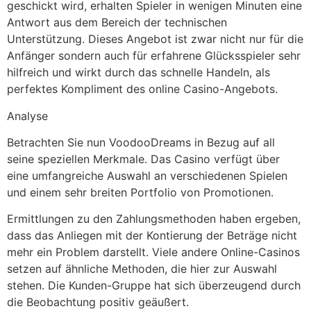
geschickt wird, erhalten Spieler in wenigen Minuten eine
Antwort aus dem Bereich der technischen
Unterstützung. Dieses Angebot ist zwar nicht nur für die
Anfänger sondern auch für erfahrene Glücksspieler sehr
hilfreich und wirkt durch das schnelle Handeln, als
perfektes Kompliment des online Casino-Angebots.
Analyse
Betrachten Sie nun VoodooDreams in Bezug auf all
seine speziellen Merkmale. Das Casino verfügt über
eine umfangreiche Auswahl an verschiedenen Spielen
und einem sehr breiten Portfolio von Promotionen.
Ermittlungen zu den Zahlungsmethoden haben ergeben,
dass das Anliegen mit der Kontierung der Beträge nicht
mehr ein Problem darstellt. Viele andere Online-Casinos
setzen auf ähnliche Methoden, die hier zur Auswahl
stehen. Die Kunden-Gruppe hat sich überzeugend durch
die Beobachtung positiv geäußert.